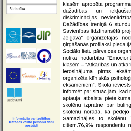
klasēm aprobēta programma 
Bibliotēka
dažādības un iekļaušan
diskriminācijas, nevienlīdzī
Dažādības treniņā 6 stundu 
Savienības līdzfinansētā proj
Jelgavā” organizētajās no
ņirgāšanās profilaksi piedalī
Sociālo lietu pārvaldes org
notika nodarbība “Emocionā
klasēm – “Atkarības un atkar
ierosinājuma pirms eksā
organizēta klīniskās psiholo
eksāmeniem”. Skolā ieviests
informēt par situācijām, kad 
aptauja atbalsta pieteikuma
skolēnu izpratne par buli
skolēnu norāda, ka pēdējo 
Samazinājies to skolēnu ī
Informācija par izglītības
iestādes veikto personu datu
citiem.76,9% respondentu n
apstrādi