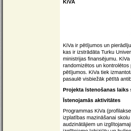
KiVA
KiVa ir pētījumos un pierādī
kas ir izstrādāta Turku Univer
ministrijas finansējumu. KiVa e
randomizētos un kontrolētos 
pētījumos. KiVa tiek izmantot
pasaulē visbiežāk pētītā ant
Projekta īstenošanas laiks
Īstenojamās aktivitātes
Programmas KiVa (profilakse
izplatības mazināšanai skolu 
audzinātājiem un izglītojamaj
izglītojamo labizjūtu un buli