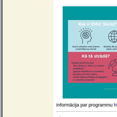
I
nformācija
par
p
rogrammu
h