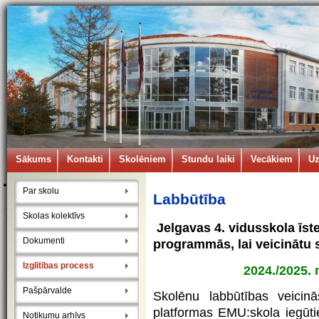
Sākums
Kontakti
Skolēniem
Stundu laiki
Vecākiem
U
Par skolu
Labbūtība
Skolas kolektīvs
Jelgavas
4.
vidusskola
īst
Dokumenti
programmās
,
l
ai
v
eicinātu
Izglītības process
2024./2025.
Pašpārvalde
Skolēnu labbūtības veici
platformas EMU:skola iegūtie
Notikumu arhīvs