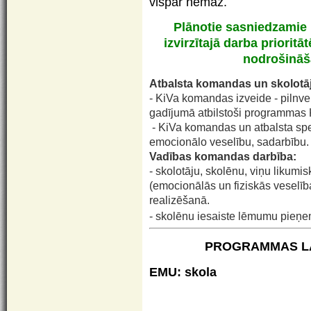
vispār nemaz.
Plānotie sasniedzamie 
izvirzītajā darba priorit
nodrošināš
Atbalsta komandas un skolotāj
- KiVa komandas izveide - pilnve
gadījumā atbilstoši programmas 
- KiVa komandas un atbalsta spec
emocionālo veselību, sadarbību.
Vadības komandas darbība:
- skolotāju, skolēnu, viņu likum
(emocionālās un fiziskās veselīb
realizēšanā.
- skolēnu iesaiste lēmumu pieņ
PROGRAMMAS LA
EMU:
skola