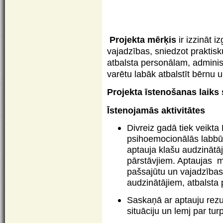
Projekta mērķis
ir izzināt 
vajadzības, sniedzot praktis
atbalsta personālam, administ
varētu labāk atbalstīt bērnu u
Projekta īstenošanas laiks
Īstenojamās aktivitātes
Divreiz gadā tiek veikta
psihoemocionālās labbū
aptauja klašu audzinātāj
pārstāvjiem. Aptaujas mē
pašsajūtu un vajadzības
audzinātājiem, atbalsta
Saskaņā ar aptauju rezul
situāciju un lemj par t