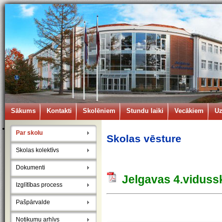
Sākums
Kontakti
Skolēniem
Stundu laiki
Vecākiem
U
Par skolu
Skolas vēsture
Skolas kolektīvs
Dokumenti
Jelgavas 4.vidus
Izglītības process
Pašpārvalde
Notikumu arhīvs