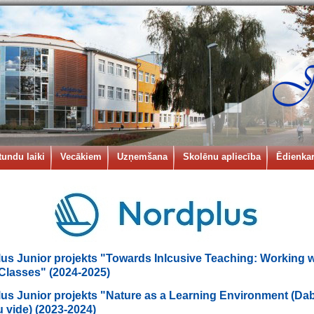
tundu laiki
Vecākiem
Uzņemšana
Skolēnu apliecība
Ēdienkar
us Junior projekts "Towards Inlcusive Teaching: Working w
Classes" (2024-2025)
us Junior projekts "Nature as a Learning Environment (Da
 vide) (2023-2024)