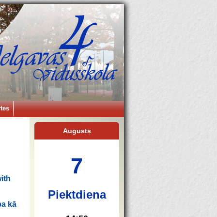
tes
Augusts
7
ith
Piektdiena
ba kā