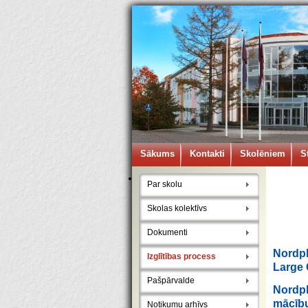
Sākums
Kontakti
Skolēniem
S
Par skolu
Skolas kolektīvs
Dokumenti
Nordpl
Izglītības process
Large 
Pašpārvalde
Nordpl
mācību
Notikumu arhīvs