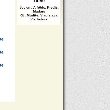
14:50
Šodien :
Alfrēds, Fredis,
Madars
Rīt :
Mudīte, Vladislava,
Vladislavs
te
te
te