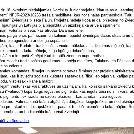
īdz 18. oktobrim piedalījāmies Nordplus Junior projekta "Nature as a Learning
ent" NPJR-2023/10253 trešajā mobilitātē, kas norisinājās partnerskolā “Falu
sium” Zviedrijas pilsētā Falun. Projekta nedēļa kopā ar dalībniekiem no Zviedr
 Igaunijas un Latvijas bija piepildīta un aizskrēja kā ar vēja spārniem:
nām Fālunas pilsētu, kas atrodas Dālarnas lēnē;
es pārgājienos pa mežiem un kalniem, baudot Zviedrijas dabas skaistumu u
oties pie ugunskura ar desiņu cepšanu;
jām, kas ir Kurbits - tradicionāls zviedru mākslas stils Dalarnas reģionā, kas 
tiek izmantots koka mēbeļu, zirgu figūriņu dekorējumos;
nājām roku, paši zīmējot Kurbits stilā ziedu un augu motīvus;
ām zviedru tradicionālos gardumus – kanēļa maizītes, Falukorv jeb Fālunas 
tējos ēdienus;
āmies komandās, filmējot un montējot savas filmiņas par projekta aktivitātēm
jām, kas ir zviedru sociālās kultūras sastāvdaļa ”fika” jeb tējas vai kafijas pa
odu, visbiežāk - kanēļa maizīti;
jām vēsturiskās vara raktuves un uzzinājām, ka ikonisko sarkano zviedru 
su (“Faluröd”) kopš 16.gs iegūst no pigmenta, kas iegūts tieši no šim vara ra
s pigments tiek ražots no dzelzs oksīdiem, kas atrodami vara ieguves
oduktos. Falu sarkanā krāsa atgādināja dārgākas ķieģeļu ēkas un nodrošināja
ību pret skarbiem laikapstākļiem, padarot to ideāli piemērotu koka mājām. Šo
ir iemīļota un tradicionāla krāsa visā Zviedrijā.
dēt vizītes video