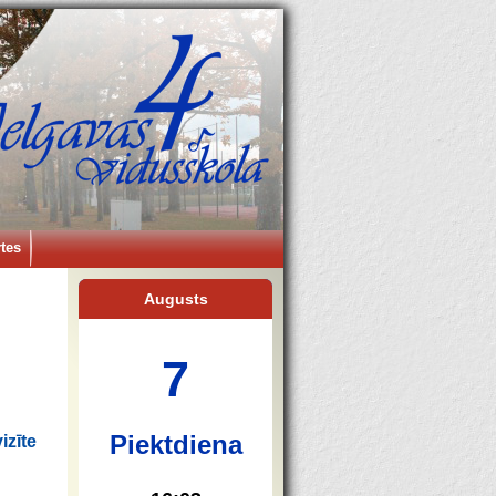
tes
Augusts
7
Piektdiena
izīte