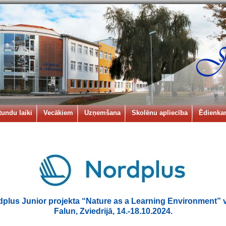
tundu laiki
Vecākiem
Uzņemšana
Skolēnu apliecība
Ēdienkar
plus Junior projekta “Nature as a Learning Environment” v
Falun, Zviedrijā, 14.-18.10.2024.