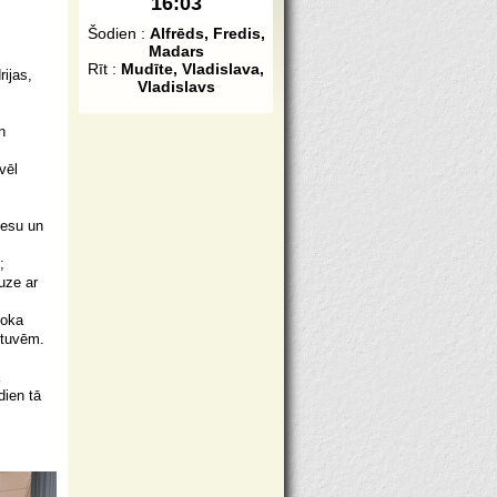
16:03
Šodien :
Alfrēds, Fredis,
Madars
Rīt :
Mudīte, Vladislava,
ijas,
Vladislavs
n
vēl
desu un
;
uze ar
koka
ktuvēm.
dien tā