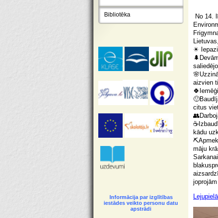
Bibliotēka
No 14. l
Environm
Frigymna
Lietuvas,
☀ Iepazi
🌲Devāmi
saliedēj
🌸Uzzinā
aizvien 
🍀Iemēģi
🙂Baudīj
citus vie
👥Darboj
☕Izbaudī
kādu uzk
⛏Apmeklē
māju krā
Sarkanai
blakuspr
aizsardz
joprojām 
Lejupielā
Informācija par izglītības
iestādes veikto personu datu
apstrādi