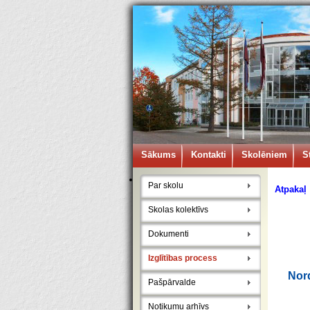
Sākums
Kontakti
Skolēniem
S
Par skolu
Atpakaļ
Skolas kolektīvs
Dokumenti
Izglītības process
Nord
Pašpārvalde
Notikumu arhīvs