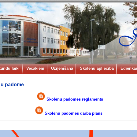
tundu laiki
Vecākiem
Uzņemšana
Skolēnu apliecība
Ēdienkar
nu padome
Skolēnu padomes reglaments
Skolēnu padomes darba plāns