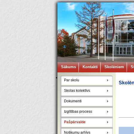
Sākums
Kontakti
Skolēniem
S
Par skolu
Skolē
Skolas kolektīvs
Dokumenti
Izglītības process
Pašpārvalde
Notikumu arhīvs