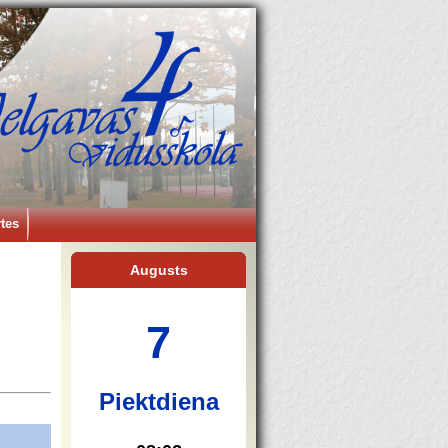
tes
Augusts
7
Piektdiena