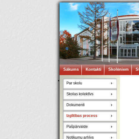
Sākums
Kontakti
Skolēniem
S
Par skolu
Skolas kolektīvs
Dokumenti
Izglītības process
Pašpārvalde
Notikumu arhīvs