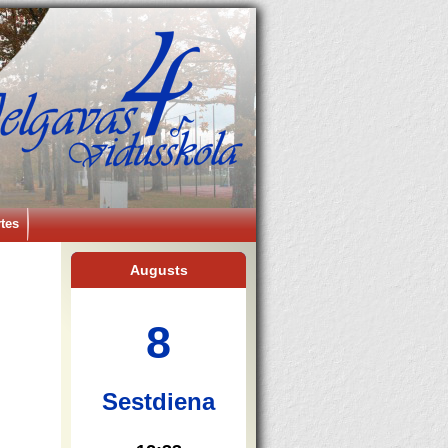
tes
Augusts
8
Sestdiena