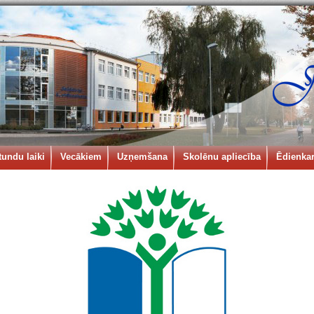
tundu laiki
Vecākiem
Uzņemšana
Skolēnu apliecība
Ēdienkar