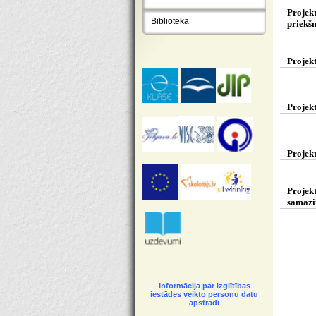
Projekt
Bibliotēka
priekš
Projekt
Projekt
Projekt
N.p.k.
Projekt
P
samazi
Projekt
1.
Projekta
N.p.k.
profesion
Vairāk pa
1.
*
Skolas
Informācija par izglītības
iestādes veikto personu datu
apstrādi
* ESF pr
2.