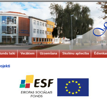
tundu laiki
Vecākiem
Uzņemšana
Skolēnu apliecība
Ēdienkar
ojekti