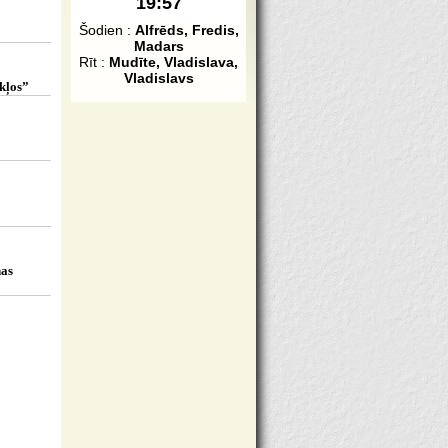
19:57
Šodien :
Alfrēds, Fredis,
Madars
Rīt :
Mudīte, Vladislava,
Vladislavs
ākļos”
nas
s”
usts
om 9
ējās un