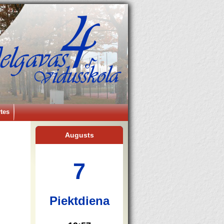
tes
Augusts
7
Piektdiena