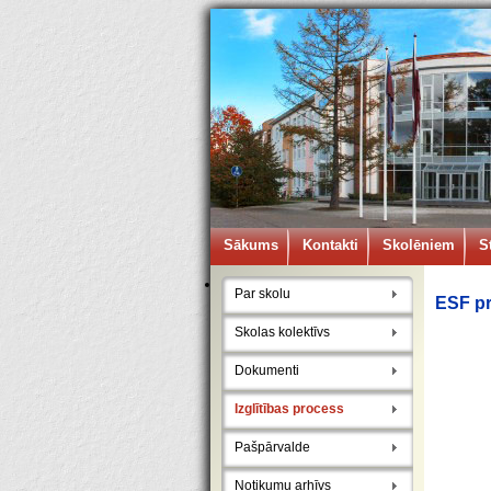
Sākums
Kontakti
Skolēniem
S
Par skolu
ESF pr
Skolas kolektīvs
Dokumenti
Izglītības process
Pašpārvalde
Notikumu arhīvs