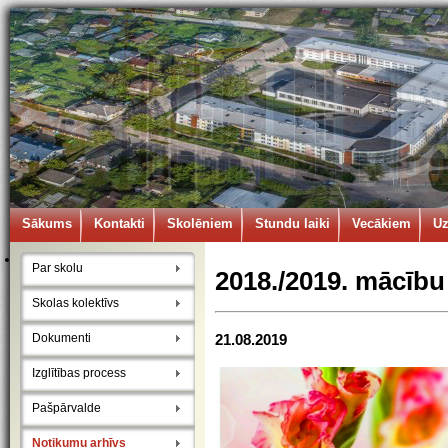
Sākums
Kontakti
Skolēniem
Stundu laiki
Vecākiem
U
Par skolu
2018./2019. mācību
Skolas kolektīvs
Dokumenti
21.08.2019
Izglītības process
Pašpārvalde
Notikumu arhīvs