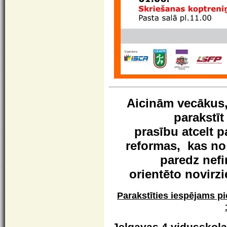
Aicinām vecākus,
parakstīt 
prasību atcelt p
reformas,
kas no
paredz nefi
orientēto novirz
Parakstīties iespējams pi
Jelgavas 4.vidusskol