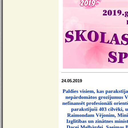
24.05.2019
Paldies visiem, kas parakstīj
nepārdomātos grozījumus Vis
nefinansēt profesionāli orient
parakstījuši 403 cilvēki, 
Raimondam Vējonim, Minis
Izglītības un zinātnes minis
Dacei Melbārdei, Saeimas B