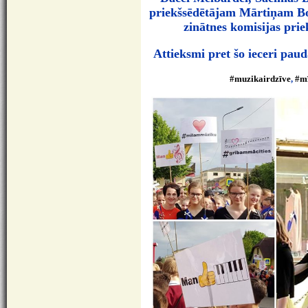
priekšsēdētājam Mārtiņam Bo
zinātnes komisijas pr
Attieksmi pret šo ieceri paud
#
muzikairdzīve
,
#
m