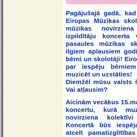
Pagājušajā gadā, kad
Eiropas Mūzikas skol
mūzikas novirziena
izpildītāju koncerta
pasaules mūzikas sk
ilgiem aplausiem god
bērni un skolotāji! Ei
par iespēju bērnie
muzicēt un uzstāties!
Diemžēl mūsu valsts šo
Vai atļausim?
Aicinām vecākus 15.ma
koncertu, kurā mu
novirziena kolektīvi
Koncertā būs iespēj
atcelt pamatizglītīb