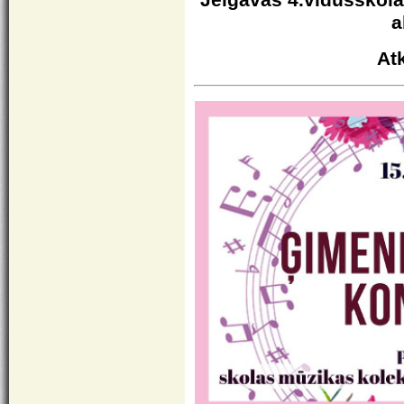
a
Atk