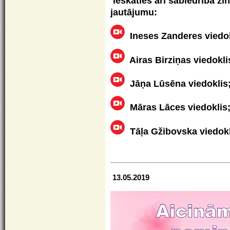
Ieskaties arī sabiedrībā zi
jautājumu:
Ineses Zanderes viedok
Airas Birziņas viedokli
Jāņa Lūsēna viedoklis
Māras Lāces viedoklis
Tāļa Gžibovska viedokl
13.05.2019