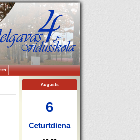
tes
Augusts
6
Ceturtdiena