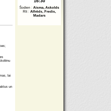
16:30
Šodien :
Aisma, Askolds
Rīt :
Alfrēds, Fredis,
Madars
bas;
des
 skolēnu
mas, lai
 aktus un