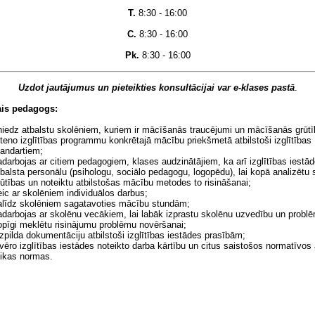
T.
8:30 - 16:00
C.
8:30 - 16:00
Pk.
8:30 - 16:00
Uzdot jautājumus un pieteikties konsultācijai var e-klases pastā
.
ais pedagogs:
niedz atbalstu skolēniem, kuriem ir mācīšanās traucējumi un mācīšanās grūtī
steno izglītības programmu konkrētajā mācību priekšmetā atbilstoši izglītības
tandartiem;
adarbojas ar citiem pedagogiem, klases audzinātājiem, ka arī izglītības iestā
tbalsta personālu (psihologu, sociālo pedagogu, logopēdu), lai kopā analizētu
rūtības un noteiktu atbilstošas mācību metodes to risināšanai;
eic ar skolēniem individuālos darbus;
alīdz skolēniem sagatavoties mācību stundām;
adarbojas ar skolēnu vecākiem, lai labāk izprastu skolēnu uzvedību un problē
opīgi meklētu risinājumu problēmu novēršanai;
izpilda dokumentāciju atbilstoši izglītības iestādes prasībām;
evēro izglītības iestādes noteikto darba kārtību un citus saistošos normatīvos
tikas normas.