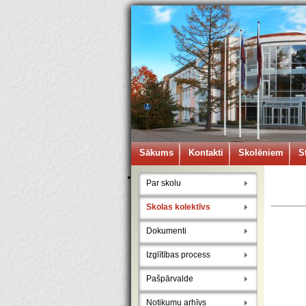
Sākums
Kontakti
Skolēniem
S
Par skolu
Skolas kolektīvs
Dokumenti
Izglītības process
Pašpārvalde
Notikumu arhīvs