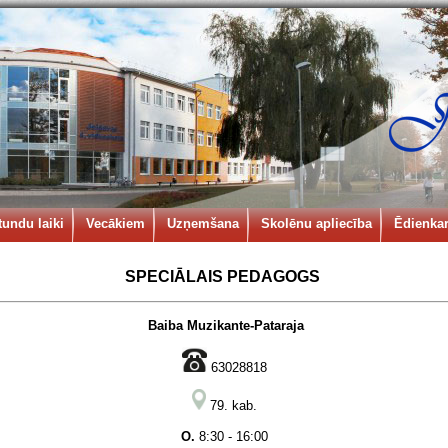
tundu laiki
Vecākiem
Uzņemšana
Skolēnu apliecība
Ēdienkar
SPECIĀLAIS PEDAGOGS
Baiba Muzikante-Pataraja
63028818
79. kab.
O.
8:30 - 16:00