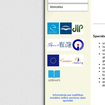
Bibliotēka
Speciāl
s
ī
s
s
a
g
v
p
s
k
a
i
ē
Informācija par izglītības
iestādes veikto personu datu
apstrādi