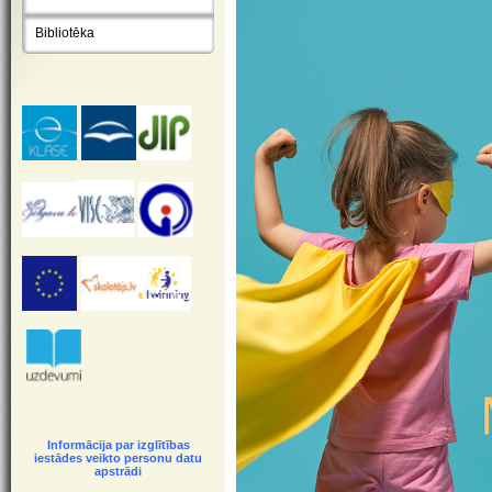
Bibliotēka
Informācija par izglītības
iestādes veikto personu datu
apstrādi