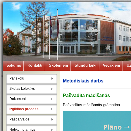
Sākums
Kontakti
Skolēniem
Stundu laiki
Vecākiem
U
Par skolu
Metodiskais darbs
Skolas kolektīvs
Pašvadīta mācīšanās
Dokumenti
Pašvadītas mācīšanās grāmatiņa
Izglītības process
Pašpārvalde
Notikumu arhīvs