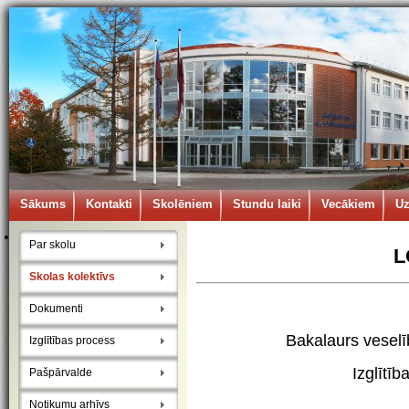
Sākums
Kontakti
Skolēniem
Stundu laiki
Vecākiem
U
Par skolu
L
Skolas kolektīvs
I
Dokumenti
Bakalaurs veselī
Izglītības process
Izglītīb
Pašpārvalde
Notikumu arhīvs