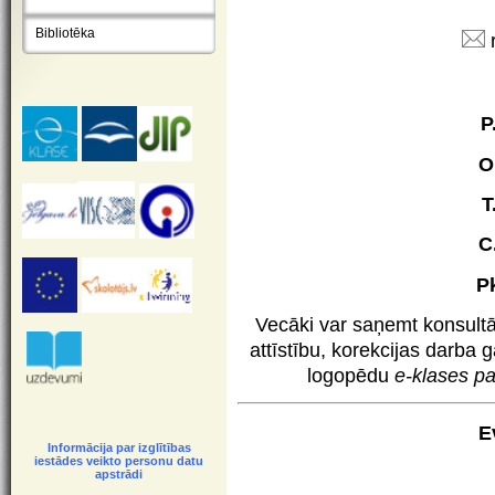
Bibliotēka
P
O
T
C
P
Vecāki var saņemt konsultā
attīstību, korekcijas darba g
logopēdu
e-klases
pa
Ev
Informācija par izglītības
iestādes veikto personu datu
apstrādi