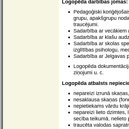
Logopēda darbības jomas:
Pedagoģiski koriģējošais
grupu, apakšgrupu nodar
traucējumi.
Sadarbība ar vecākiem (s
Sadarbība ar klašu audz
Sadarbība ar skolas sp
izglītības psihologu, m
Sadarbība ar Jelgavas p
Logopēda dokumentācija
ziņojumi u. c.
Logopēda atbalsts nepiecie
nepareizi izrunā skaņas, 
nesaklausa skaņas (fon
nepietiekams vārdu krāj
nepareizi lieto dzimtes, 
secība teikumā, nelieto 
traucēta valodas sapratne