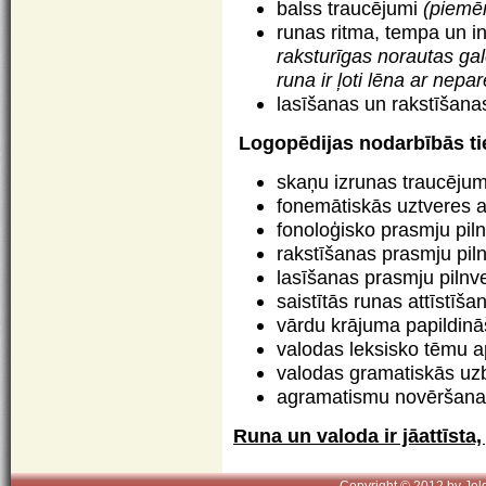
balss traucējumi
(piemēr
runas ritma, tempa un i
raksturīgas norautas gal
runa ir ļoti lēna ar nep
lasīšanas un rakstīšana
Logopēdijas nodarbībās tie
skaņu izrunas traucēju
fonemātiskās uztveres at
fonoloģisko prasmju pil
rakstīšanas prasmju pil
lasīšanas prasmju pilnv
saistītās runas attīstīša
vārdu krājuma papildinā
valodas leksisko tēmu 
valodas gramatiskās uz
agramatismu novēršana 
Runa un valoda ir jāattīsta,