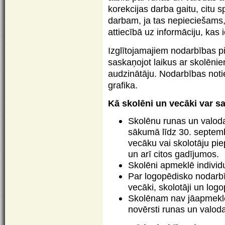
korekcijas darba gaitu, citu s
darbam, ja tas nepieciešams,
attiecībā uz informāciju, kas 
Izglītojamajiem nodarbības pi
saskaņojot laikus ar skolēni
audzinātāju. Nodarbības notie
grafika.
Kā skolēni un vecāki var s
Skolēnu runas un valod
sākumā līdz 30. septemb
vecāku vai skolotāju pie
un arī citos gadījumos.
Skolēni apmeklē individ
Par logopēdisko nodarbī
vecāki, skolotāji un log
Skolēnam nav jāapmeklē
novērsti runas un valod