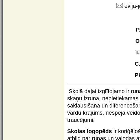
evija-
P
O
T.
C
P
Skolā daļai izglītojamo ir ru
skaņu izruna, nepietiekamas
saklausīšana un diferencēšan
vārdu krājums, nespēja veidot
traucējumi.
Skolas logopēds
ir koriģējo
atbild par runas un valodas a