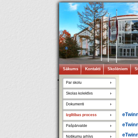
Sākums
Kontakti
Skolēniem
S
Par skolu
Skolas kolektīvs
Dokumenti
eTwinn
Izglītības process
eTwinn
Pašpārvalde
eTwinn
Notikumu arhīvs