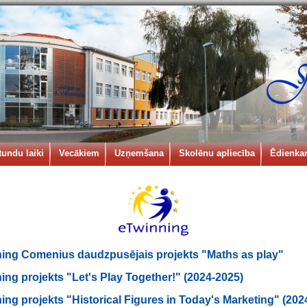
tundu laiki
Vecākiem
Uzņemšana
Skolēnu apliecība
Ēdienkar
ing Comenius daudzpusējais projekts "Maths as play"
ing projekts "Let's Play Together!" (2024-2025)
ing projekts "Historical Figures in Today's Marketing" (202