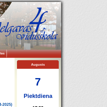
tes
Augusts
7
Piektdiena
4-2025)