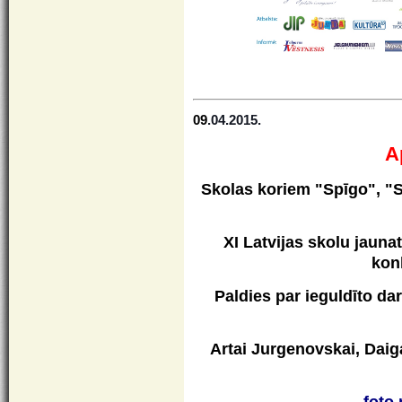
09
.04.2015.
A
Skolas koriem "Spīgo", "S
XI Latvijas skolu jaun
konk
Paldies par ieguldīto da
Artai Jurgenovskai,
Daig
foto