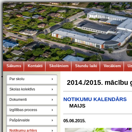
Sākums
Kontakti
Skolēniem
Stundu laiki
Vecākiem
U
Par skolu
2014./2015. mācību 
Skolas kolektīvs
NOTIKUMU KALENDĀ
Dokumenti
MAIJS
Izglītības process
Pašpārvalde
05.06.2015.
Notikumu arhīvs