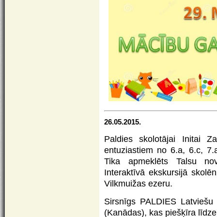
26.05.2015.
Paldies skolotājai Initai Z
entuziastiem no 6.a, 6.c, 7.
Tika apmeklēts Talsu nov
Interaktīvā ekskursijā skolē
Vilkmuižas ezeru.
Sirsnīgs PALDIES Latviešu
(Kanādas), kas piešķīra līdze