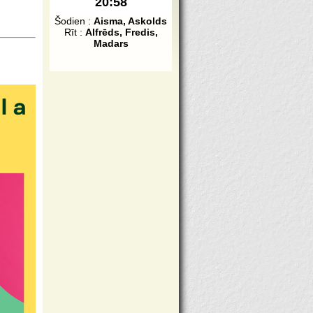
20:58
Šodien :
Aisma, Askolds
Rīt :
Alfrēds, Fredis,
Madars