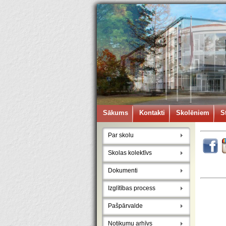
Sākums
Kontakti
Skolēniem
S
Par skolu
Skolas kolektīvs
Dokumenti
Izglītības process
Pašpārvalde
Notikumu arhīvs