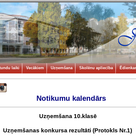
tundu laiki
Vecākiem
Uzņemšana
Skolēnu apliecība
Ēdienkar
Notikumu kalendārs
Uzņemšana 10.klasē
Uzņemšanas konkursa rezultāti (Protokls Nr.1)