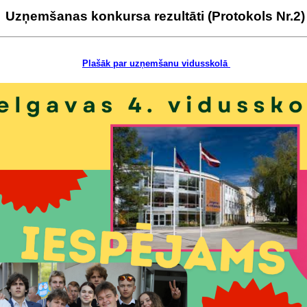
Uzņemšanas konkursa rezultāti (Protokols Nr.2)
Plašāk par uzņemšanu vidusskolā