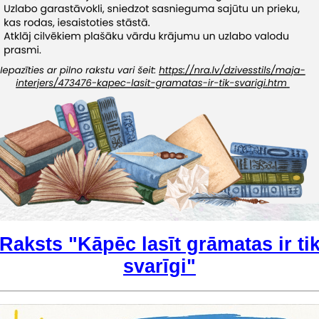
Raksts "Kāpēc lasīt grāmatas ir ti
svarīgi"