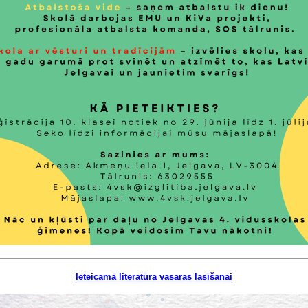
Ieteicamā literatūra vasaras lasīšanai