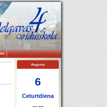
tes
Augusts
6
Ceturtdiena